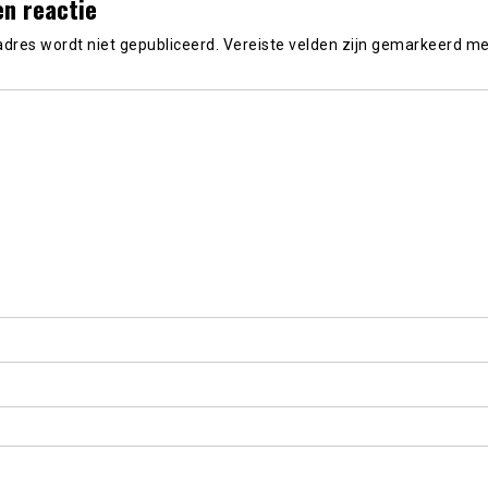
en reactie
adres wordt niet gepubliceerd.
Vereiste velden zijn gemarkeerd m