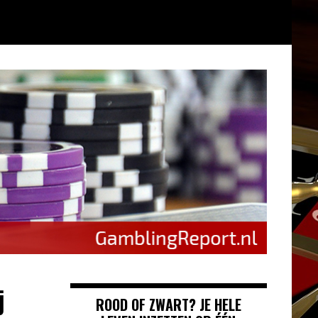
j
ROOD OF ZWART? JE HELE