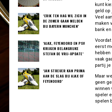
kunt ki
geld op
‘ERIK TEN HAG WIL ZICH IN
Veel aa
DE ZOMER GAAN MELDEN
maken vi
BIJ BAYERN MUNCHEN’
bank en
Voordat 
‘AJAX, FEYENOORD EN PSV
eerst me
KRIJGEN BELANGRIJKE
hebben d
STEFAN DE VRIJ-UPDATE’
vaak ga
partij j
‘JAN STREUER KAN PRIMA
Maar wee
AAN DE SLAG BIJ AJAX OF
FEYENOORD’
geen gel
winnen 
speler e
spelen 