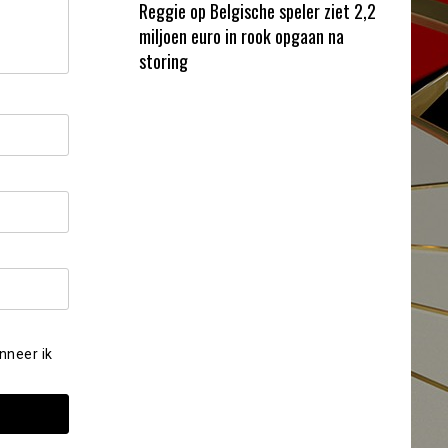
Reggie
op
Belgische speler ziet 2,2
miljoen euro in rook opgaan na
storing
nneer ik