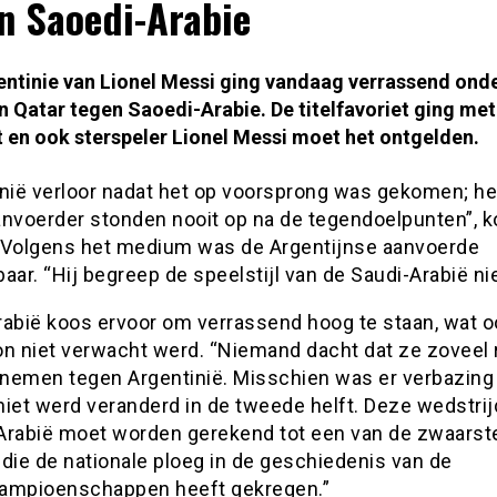
n Saoedi-Arabie
entinie van Lionel Messi ging vandaag verrassend onde
n Qatar tegen Saoedi-Arabie. De titelfavoriet ging met
 en ook sterspeler Lionel Messi moet het ontgelden.
inië verloor nadat het op voorsprong was gekomen; h
anvoerder stonden nooit op na de tegendoelpunten”, k
 Volgens het medium was de Argentijnse aanvoerde
aar. “Hij begreep de speelstijl van de Saudi-Arabië nie
rabië koos ervoor om verrassend hoog te staan, wat o
on niet verwacht werd. “Niemand dacht dat ze zoveel 
nemen tegen Argentinië. Misschien was er verbazing
niet werd veranderd in de tweede helft. Deze wedstrij
Arabië moet worden gerekend tot een van de zwaarst
die de nationale ploeg in de geschiedenis van de
ampioenschappen heeft gekregen.”