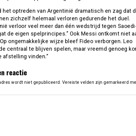
d het optreden van Argentinië dramatisch en zag dat 
jnen zichzelf helemaal verloren gedurende het duel.
nië verloor veel meer dan één wedstrijd tegen Saoedi
gat de eigen spelprincipes.” Ook Messi ontkomt niet a
 “Op ongemakkelijke wijze bleef Fideo verborgen. Leo
e centraal te blijven spelen, maar vreemd genoeg kon
e afstelling vinden.”
en reactie
adres wordt niet gepubliceerd.
Vereiste velden zijn gemarkeerd m