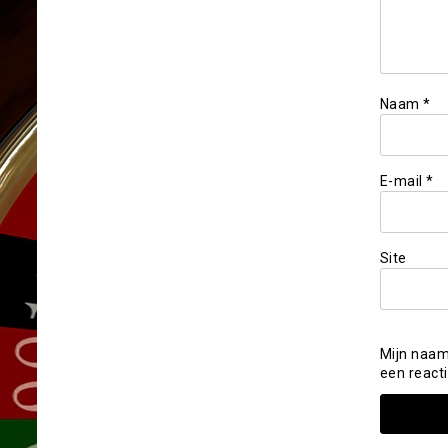
Naam
*
E-mail
*
Site
Mijn naam
een reacti