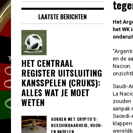
tege
LAATSTE BERICHTEN
Het Arg
het WK i
onderuit
“Argent
en de a
HET CENTRAAL
Nacion.
REGISTER UITSLUITING
onzichtb
KANSSPELEN (CRUKS):
Saudi-A
ALLES WAT JE MOET
La Naci
WETEN
zouden 
aanpak 
Saoedi-
GOKKEN MET CRYPTO’S:
klappen 
BESCHIKBAARHEID, VOOR-
wereldk
EN NADELEN