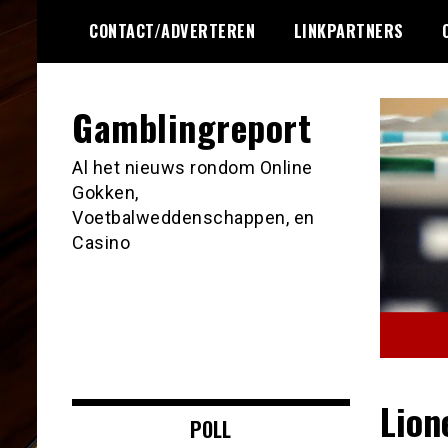
Ga
CONTACT/ADVERTEREN
LINKPARTNERS
naar
de
inhoud
Gamblingreport
Al het nieuws rondom Online
Gokken,
Voetbalweddenschappen, en
Casino
Lion
POLL