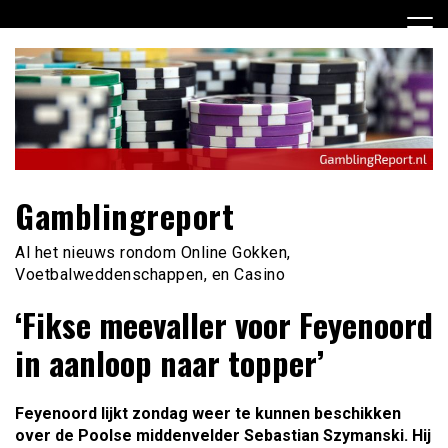
Ga
naar
de
inhoud
Gamblingreport
Al het nieuws rondom Online Gokken,
Voetbalweddenschappen, en Casino
‘Fikse meevaller voor Feyenoord
in aanloop naar topper’
Feyenoord lijkt zondag weer te kunnen beschikken
over de Poolse middenvelder Sebastian Szymanski. Hij