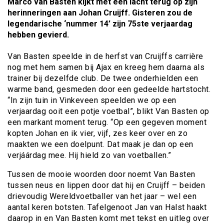
Marco van Basten kijkt met een lacht terug op zijn
herinneringen aan Johan Cruijff. Gisteren zou de
legendarische ‘nummer 14’ zijn 75ste verjaardag
hebben gevierd.
Van Basten speelde in de herfst van Cruijffs carrière
nog met hem samen bij Ajax en kreeg hem daarna als
trainer bij dezelfde club. De twee onderhielden een
warme band, gesmeden door een gedeelde hartstocht.
“In zijn tuin in Vinkeveen speelden we op een
verjaardag ooit een potje voetbal”, blikt Van Basten op
een markant moment terug. “Op een gegeven moment
kopten Johan en ik vier, vijf, zes keer over en zo
maakten we een doelpunt. Dat maak je dan op een
verjáárdag mee. Hij hield zo van voetballen.”
Tussen de mooie woorden door noemt Van Basten
tussen neus en lippen door dat hij en Cruijff – beiden
drievoudig Wereldvoetballer van het jaar – wel een
aantal keren botsten. Tafelgenoot Jan van Halst haakt
daarop in en Van Basten komt met tekst en uitleg over