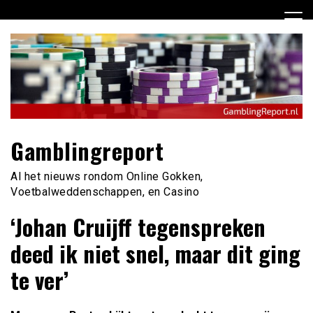
Ga
naar
de
inhoud
Gamblingreport
Al het nieuws rondom Online Gokken,
Voetbalweddenschappen, en Casino
‘Johan Cruijff tegenspreken
deed ik niet snel, maar dit ging
te ver’