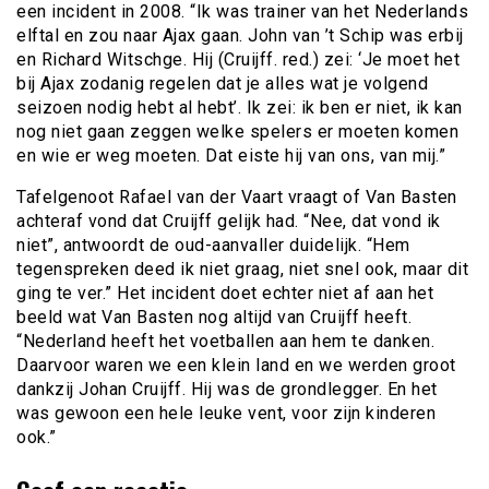
een incident in 2008. “Ik was trainer van het Nederlands
elftal en zou naar Ajax gaan. John van ’t Schip was erbij
en Richard Witschge. Hij (Cruijff. red.) zei: ‘Je moet het
bij Ajax zodanig regelen dat je alles wat je volgend
seizoen nodig hebt al hebt’. Ik zei: ik ben er niet, ik kan
nog niet gaan zeggen welke spelers er moeten komen
en wie er weg moeten. Dat eiste hij van ons, van mij.”
Tafelgenoot Rafael van der Vaart vraagt of Van Basten
achteraf vond dat Cruijff gelijk had. “Nee, dat vond ik
niet”, antwoordt de oud-aanvaller duidelijk. “Hem
tegenspreken deed ik niet graag, niet snel ook, maar dit
ging te ver.” Het incident doet echter niet af aan het
beeld wat Van Basten nog altijd van Cruijff heeft.
“Nederland heeft het voetballen aan hem te danken.
Daarvoor waren we een klein land en we werden groot
dankzij Johan Cruijff. Hij was de grondlegger. En het
was gewoon een hele leuke vent, voor zijn kinderen
ook.”