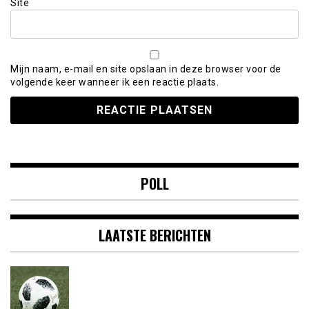
Site
Mijn naam, e-mail en site opslaan in deze browser voor de
volgende keer wanneer ik een reactie plaats.
POLL
LAATSTE BERICHTEN