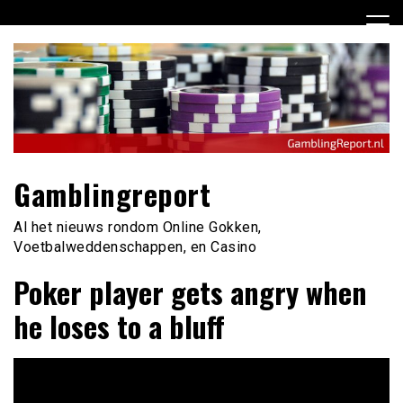
Ga
naar
de
inhoud
Gamblingreport
Al het nieuws rondom Online Gokken,
Voetbalweddenschappen, en Casino
Poker player gets angry when
he loses to a bluff