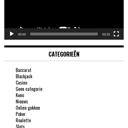
00:00
03:15
CATEGORIEËN
Baccarat
Blackjack
Casino
Geen categorie
Keno
Nieuws
Online gokken
Poker
Roulette
Slots