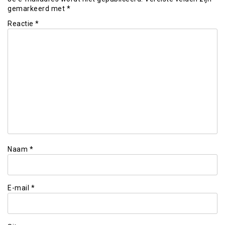
gemarkeerd met
*
Reactie
*
Naam
*
E-mail
*