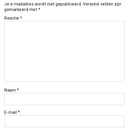
Je e-mailadres wordt niet gepubliceerd.
Vereiste velden zijn
gemarkeerd met
*
Reactie
*
Naam
*
E-mail
*