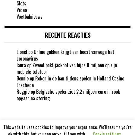
Slots
Video
Voetbalnieuws
RECENTE REACTIES
Lionel
op
Online gokken krijgt een boost vanwege het
coronavirus
laura
op
Zweed pakt jackpot van bijna 8 miljoen op zijn
mobiele telefoon
Bennie
op
Roken in de ban tijdens spelen in Holland Casino
Enschede
Reggie
op
Belgische speler ziet 2,2 miljoen euro in rook
opgaan na storing
This website uses cookies to improve your experience. We'll assume you're
ok with this, but you can opt-out if you wish.
Cookie settings