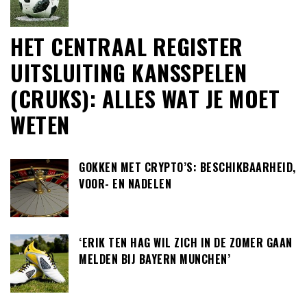
HET CENTRAAL REGISTER
UITSLUITING KANSSPELEN
(CRUKS): ALLES WAT JE MOET
WETEN
GOKKEN MET CRYPTO’S: BESCHIKBAARHEID,
VOOR- EN NADELEN
‘ERIK TEN HAG WIL ZICH IN DE ZOMER GAAN
MELDEN BIJ BAYERN MUNCHEN’