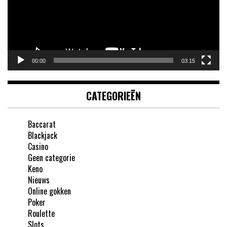
00:00
03:15
CATEGORIEËN
Baccarat
Blackjack
Casino
Geen categorie
Keno
Nieuws
Online gokken
Poker
Roulette
Slots