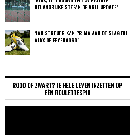
‘AJAX, FEYENOORD EN PSV KRIJGEN
BELANGRIJKE STEFAN DE VRIJ-UPDATE’
‘JAN STREUER KAN PRIMA AAN DE SLAG BIJ
AJAX OF FEYENOORD’
ROOD OF ZWART? JE HELE LEVEN INZETTEN OP
ÉÉN ROULETTESPIN
Videospeler