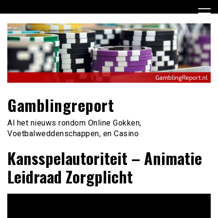
Ga
naar
de
inhoud
Gamblingreport
Al het nieuws rondom Online Gokken,
Voetbalweddenschappen, en Casino
Kansspelautoriteit – Animatie
Leidraad Zorgplicht