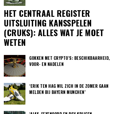
HET CENTRAAL REGISTER
UITSLUITING KANSSPELEN
(CRUKS): ALLES WAT JE MOET
WETEN
GOKKEN MET CRYPTO’S: BESCHIKBAARHEID,
VOOR- EN NADELEN
‘ERIK TEN HAG WIL ZICH IN DE ZOMER GAAN
MELDEN BIJ BAYERN MUNCHEN’