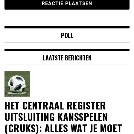
POLL
LAATSTE BERICHTEN
HET CENTRAAL REGISTER
UITSLUITING KANSSPELEN
(CRUKS): ALLES WAT JE MOET