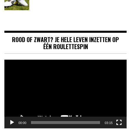
ROOD OF ZWART? JE HELE LEVEN INZETTEN OP
ÉÉN ROULETTESPIN
Videospeler
00:00
03:15