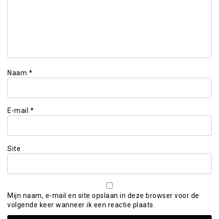
Naam
*
E-mail
*
Site
Mijn naam, e-mail en site opslaan in deze browser voor de
volgende keer wanneer ik een reactie plaats.