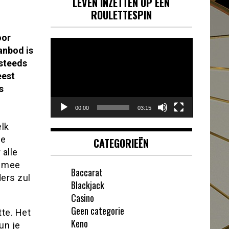
LEVEN INZETTEN OP ÉÉN
ROULETTESPIN
oor
Videospeler
anbod is
 steeds
eest
s
00:00
03:15
elk
je
CATEGORIEËN
 alle
g mee
Baccarat
ders zul
Blackjack
Casino
Geen categorie
tte. Het
Keno
un je