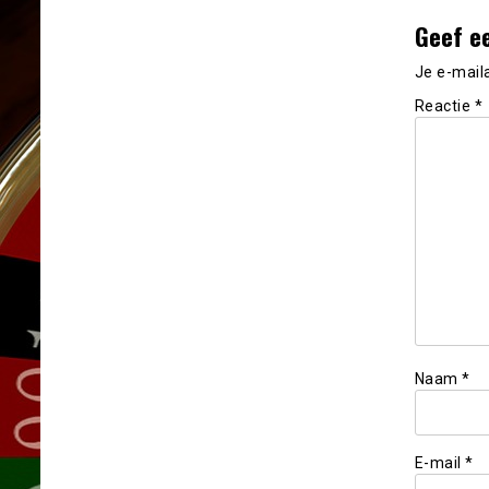
Geef e
Je e-mail
Reactie
*
Naam
*
E-mail
*