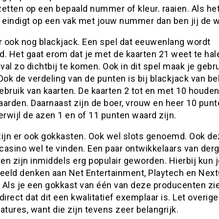
etten op een bepaald nummer of kleur. raaien. Als he
 eindigt op een vak met jouw nummer dan ben jij de w
er ook nog blackjack. Een spel dat eeuwenlang wordt
. Het gaat erom dat je met de kaarten 21 weet te hal
eval zo dichtbij te komen. Ook in dit spel maak je gebr
Ook de verdeling van de punten is bij blackjack van be
ebruik van kaarten. De kaarten 2 tot en met 10 houde
aarden. Daarnaast zijn de boer, vrouw en heer 10 pun
erwijl de azen 1 en of 11 punten waard zijn.
zijn er ook gokkasten. Ook wel slots genoemd. Ook de
 casino wel te vinden. Een paar ontwikkelaars van derg
n zijn inmiddels erg populair geworden. Hierbij kun 
beeld denken aan Net Entertainment, Playtech en Nex
 Als je een gokkast van één van deze producenten zi
direct dat dit een kwalitatief exemplaar is. Let overig
atures, want die zijn tevens zeer belangrijk.