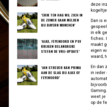
deze inz
kogeltje
‘ERIK TEN HAG WIL ZICH IN
DE ZOMER GAAN MELDEN
Dan is 
BIJ BAYERN MUNCHEN’
gespeeld
in elk g
fiches. 
‘AJAX, FEYENOORD EN PSV
maakt g
KRIJGEN BELANGRIJKE
eigen w
STEFAN DE VRIJ-UPDATE’
waard, t
En dan 
‘JAN STREUER KAN PRIMA
in ieder
AAN DE SLAG BIJ AJAX OF
FEYENOORD’
automate
bijvoor
Gaming.
weet je 
op de fe